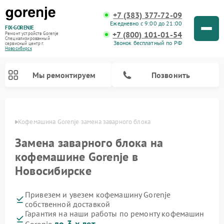
+7 (383) 377-72-09
Ежедневно с 9:00 до 21:00
FIX-GORENJE
+7 (800) 101-01-54
Ремонт устройств Gorenje
Специализированный
Звонок бесплатный по РФ
cервисный центр г.
Новосибирск
Мы ремонтируем
Позвонить
ирске
Кофемашина Gorenje замена заварного блока
Замена заварного блока на
кофемашине Gorenje в
Новосибирске
Привезем и увезем кофемашину Gorenje
собственной доставкой
Ремонт варочных панелей Gorenje
Ремонт посудомоечных машин Gorenje
Ремонт микроволновых печей Gorenje
Ремонт стиральных машин Gorenje
Ремонт духовых шкафов Gorenje
Ремонт водонагревателей Gorenje
Ремонт парогенераторов Gorenje
Гарантия на наши работы по ремонту кофемашин
до 3-х лет