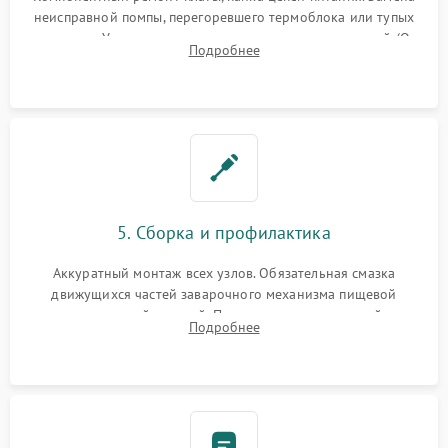
неисправной помпы, перегоревшего термоблока или тупых
жерновов. Установка новых силиконовых уплотнителей (O-
Подробнее
ring) и тефлоновых трубок для надежного устранения
протечек.
5. Сборка и профилактика
Аккуратный монтаж всех узлов. Обязательная смазка
движущихся частей заварочного механизма пищевой
силиконовой смазкой. Проведение программной
Подробнее
декальцинации и очистки системы от кофейных масел.
Надежная фиксация всех соединений.