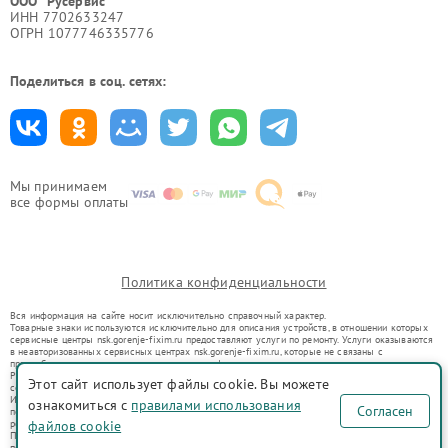
ООО "Русервис"
ИНН 7702633247
ОГРН 1077746335776
Поделиться в соц. сетях:
Мы принимаем
все формы оплаты
Политика конфиденциальности
Вся информация на сайте носит исключительно справочный характер.
Товарные знаки используются исключительно для описания устройств, в отношении которых
сервисные центры nsk.gorenje-fixim.ru предоставляют услуги по ремонту. Услуги оказываются
в неавторизованных сервисных центрах nsk.gorenje-fixim.ru, которые не связаны с
правообладателями товарных знаков или их официальными представителями.
Ремонт осуществляется для устройств, уже введенных в гражданский оборот в соответствии
Этот сайт использует файлы cookie. Вы можете
со статьей 1487 ГК РФ.
Использование товарных знаков не преследует цели индивидуализации услуг или введения
ознакомиться с
правилами использования
Согласен
потребителей в заблуждение, а служит для информирования о предоставляемых услугах по
ремонту техники указанных брендов.
файлов cookie
Представленная на сайте информация не является публичной офертой, определяемой
положениями Статьи 437(2) Гражданского кодекса РФ