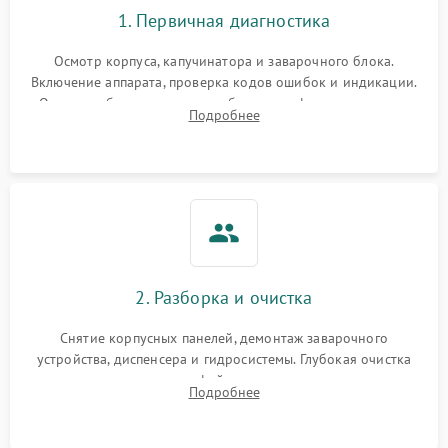
1. Первичная диагностика
Осмотр корпуса, капучинатора и заварочного блока.
Включение аппарата, проверка кодов ошибок и индикации.
Оценка работы помпы, термоблока и кофемолки на слух.
Подробнее
Измерение температуры и давления воды для выявления
локализации поломки.
2. Разборка и очистка
Снятие корпусных панелей, демонтаж заварочного
устройства, диспенсера и гидросистемы. Глубокая очистка
внутренних узлов от кофейных масел, жмыха и накипи.
Подробнее
Промывка дренажных каналов и фильтров с использованием
специализированной химии.