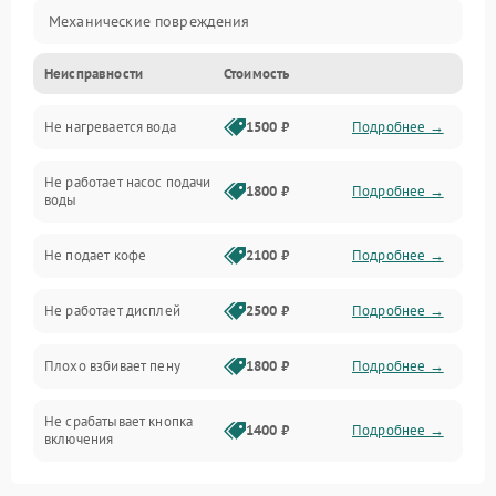
Механические повреждения
Неисправности
Стоимость
Прочие неисправности
Не нагревается вода
1500 ₽
Подробнее →
Включение и работа
Не работает насос подачи
Проблемы с водой
1800 ₽
Подробнее →
воды
Проблемы с капучинатором и паром
Не подает кофе
2100 ₽
Подробнее →
Управление и электроника
Не работает дисплей
2500 ₽
Подробнее →
Программное обеспечение
Плохо взбивает пену
1800 ₽
Подробнее →
Не срабатывает кнопка
1400 ₽
Подробнее →
включения
Запах гари при работе
1800 ₽
Подробнее →