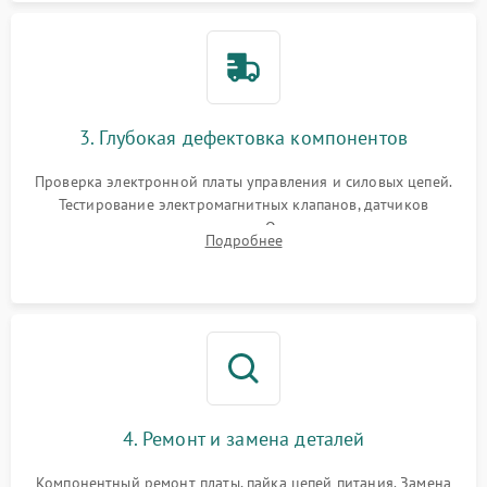
3. Глубокая дефектовка компонентов
Проверка электронной платы управления и силовых цепей.
Тестирование электромагнитных клапанов, датчиков
температуры и расходомера. Оценка степени износа
Подробнее
жерновов кофемолки, уплотнительных колец гидросистемы
и шестерней редуктора.
4. Ремонт и замена деталей
Компонентный ремонт платы, пайка цепей питания. Замена