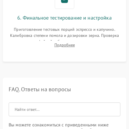
6. Финальное тестирование и настройка
Приготовление тестовых порций эспрессо и капучино.
Калибровка степени помола и дозировки зерна. Проверка
плотности кофейной таблетки, температуры напитка и
Подробнее
качества молочной пены. Контроль отсутствия посторонних
шумов и протечек.
FAQ. Ответы на вопросы
Вы можете ознакомиться с приведенными ниже