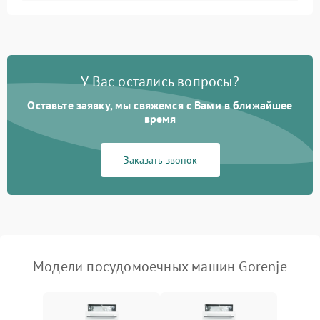
Не запускается цикл
1800 ₽
Подробнее →
стирки
Проблемы с набором
1800 ₽
Подробнее →
воды
У Вас остались вопросы?
Оставьте заявку, мы свяжемся с Вами в ближайшее
Не работает сушилка
2100 ₽
Подробнее →
время
Сбои в работе таймера
1700 ₽
Подробнее →
Заказать звонок
Проблемы с
2100 ₽
Подробнее →
циркуляционным насосом
Модели посудомоечных машин Gorenje