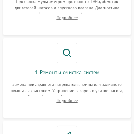
Прозвонка мультиметром проточного ТЭНа, обмоток
двигателей насосов и впускного клапана. Диагностика
прессостата (датчика уровня воды), датчика мутности,
Подробнее
концевика дверцы и электронного модуля управления.
4. Ремонт и очистка систем
Замена неисправного нагревателя, помпы или заливного
шланга с аквастопом. Устранение засоров в улитке насоса,
патрубках и фильтрах. Компонентный ремонт платы
Подробнее
управления, восстановление поврежденной проводки.