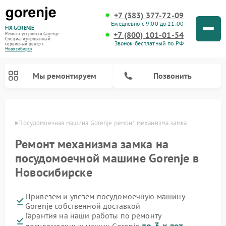
+7 (383) 377-72-09
Ежедневно с 9:00 до 21:00
FIX-GORENJE
+7 (800) 101-01-54
Ремонт устройств Gorenje
Специализированный
Звонок бесплатный по РФ
cервисный центр г.
Новосибирск
Мы ремонтируем
Позвонить
ирске
Посудомоечная машина Gorenje ремонт механизма замка
Ремонт механизма замка на
посудомоечной машине Gorenje в
Новосибирске
Привезем и увезем посудомоечную машину
Gorenje собственной доставкой
Ремонт варочных панелей Gorenje
Ремонт водонагревателей Gorenje
Ремонт микроволновых печей Gorenje
Ремонт стиральных машин Gorenje
Ремонт духовых шкафов Gorenje
Ремонт парогенераторов Gorenje
Гарантия на наши работы по ремонту
до 3-х лет