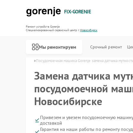
FIX-GORENJE
Ремонт устройств Gorenje
Специализированный cервисный центр г.
Новосибирск
Мы ремонтируем
Срочный ремонт
Це
nje в Новосибирске
Посудомоечная машина Gorenje замена датчика мутност
Замена датчика мут
посудомоечной маши
Новосибирске
Привезем и увезем посудомоечную машину
доставкой
Гарантия на наши работы по ремонту пос