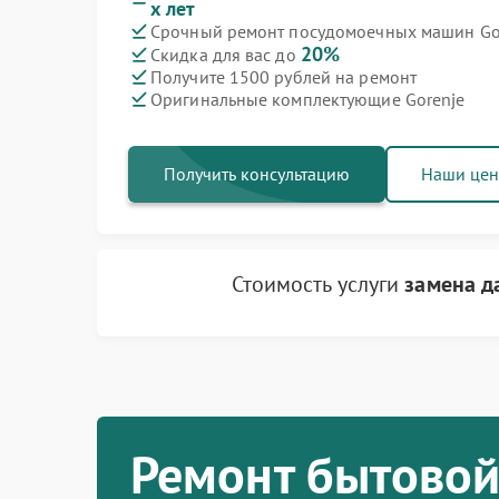
х лет
Срочный ремонт посудомоечных машин Gor
Ремонт варочных панелей Gorenje
Ремонт духовых шкафов Gorenje
Ремонт водонагревателей Gorenje
Ремонт микроволновых печей Gorenje
Ремонт парогенераторов Gorenje
Ремонт стиральных машин Gorenje
Ремонт холодильников Gorenje
20%
Скидка для вас до
Получите 1500 рублей на ремонт
Оригинальные комплектующие Gorenje
Получить консультацию
Наши це
Стоимость услуги
замена д
Ремонт бытовой