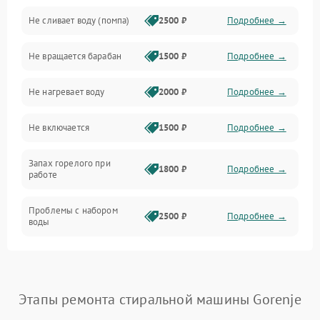
Не сливает воду (помпа)
2500 ₽
Подробнее →
Водоснабжение
Не вращается барабан
1500 ₽
Подробнее →
Слив
Не нагревает воду
2000 ₽
Подробнее →
Программное обеспечение
Не включается
1500 ₽
Подробнее →
Запах горелого при
1800 ₽
Подробнее →
работе
Проблемы с набором
2500 ₽
Подробнее →
воды
Замена ТЭНа
2200 ₽
Подробнее →
Замена платы управления
2200 ₽
Подробнее →
Этапы ремонта стиральной машины Gorenje