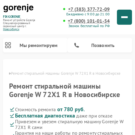
+7 (383) 377-72-09
Ежедневно с 9:00 до 21:00
FIX-GORENJE
+7 (800) 101-01-54
Ремонт устройств Gorenje
Специализированный
Звонок бесплатный по РФ
cервисный центр г.
Новосибирск
Мы ремонтируем
Позвонить
ирске
Ремонт стиральной машины Gorenje W 72X1 R в Новосибирске
Ремонт стиральной машины
Gorenje W 72X1 R в Новосибирске
от 780 руб.
Стоимость ремонта
Бесплатная диагностика
даже при отказе
Привезем и увезем стиральную машину Gorenje W
72X1 R сами
Ремонт варочных панелей Gorenje
Ремонт посудомоечных машин Gorenje
Ремонт парогенераторов Gorenje
Ремонт духовых шкафов Gorenje
Ремонт водонагревателей Gorenje
Ремонт микроволновых печей Gorenje
Гарантия на наши работы по ремонту стиральных