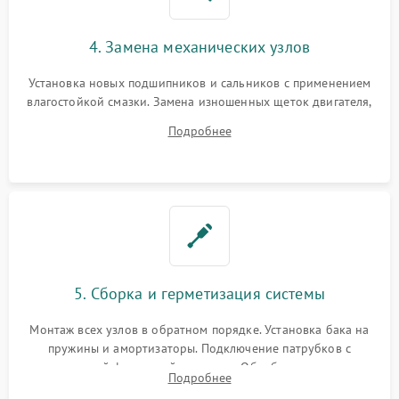
4. Замена механических узлов
Установка новых подшипников и сальников с применением
влагостойкой смазки. Замена изношенных щеток двигателя,
порванного ремня привода, неисправного сливного насоса
Подробнее
или поврежденной резиновой манжеты.
5. Сборка и герметизация системы
Монтаж всех узлов в обратном порядке. Установка бака на
пружины и амортизаторы. Подключение патрубков с
надежной фиксацией хомутами. Обработка стыков
Подробнее
герметиком для предотвращения возможных протечек воды.