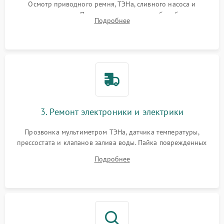
Осмотр приводного ремня, ТЭНа, сливного насоса и
амортизаторов. Проверка подшипников барабана и
Подробнее
крестовины на износ, а манжеты люка на разрывы.
3. Ремонт электроники и электрики
Прозвонка мультиметром ТЭНа, датчика температуры,
прессостата и клапанов залива воды. Пайка поврежденных
дорожек или замена симисторов на плате управления.
Подробнее
Восстановление целостности проводки и контактов.