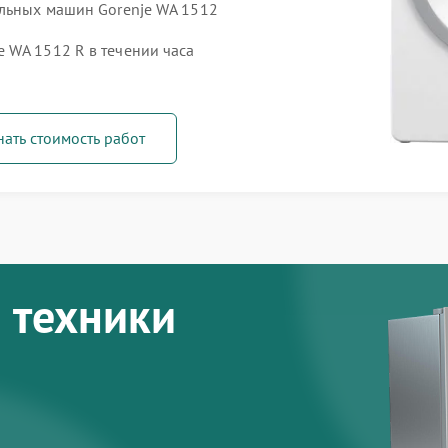
альных машин Gorenje WA 1512
 WA 1512 R в течении часа
нать стоимость работ
 техники