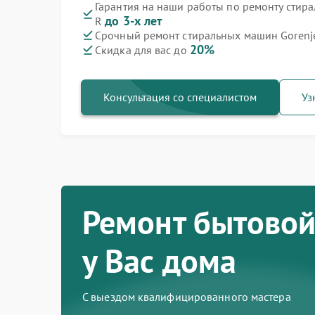
Гарантия на наши работы по ремонту стир
до 3-х лет
R
Ремонт варочных панелей Gorenje
Ремонт духовых шкафов Gorenje
Ремонт посудомоечных машин Gorenje
Ремонт водонагревателей Gorenje
Ремонт микроволновых печей Gorenje
Ремонт парогенераторов Gorenje
Ремонт холодильников Gorenje
Срочный ремонт стиральных машин Gorenje
20%
Скидка для вас до
Консультация со специалистом
Уз
Ремонт бытовой
у Вас дома
С выездом квалифицированного мастера