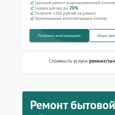
Срочный ремонт водонагревателей Gorenje
20%
Скидка для вас до
Ремонт варочных панелей Gorenje
Ремонт духовых шкафов Gorenje
Ремонт посудомоечных машин Gorenje
Ремонт микроволновых печей Gorenje
Ремонт парогенераторов Gorenje
Ремонт стиральных машин Gorenje
Ремонт холодильников Gorenje
Получите 1500 рублей на ремонт
Оригинальные комплектующие Gorenje
Получить консультацию
Наши це
Стоимость услуги
ремонт/зам
Ремонт бытовой